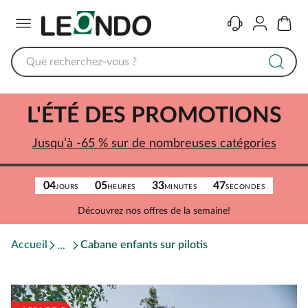
Menu
Contact
Compte
Panier
L'ÉTÉ DES PROMOTIONS
Jusqu’à -65 % sur de nombreuses catégories
04
05
33
47
JOURS
HEURES
MINUTES
SECONDES
Découvrez nos offres de la semaine!
Accueil
Cabane enfants sur pilotis