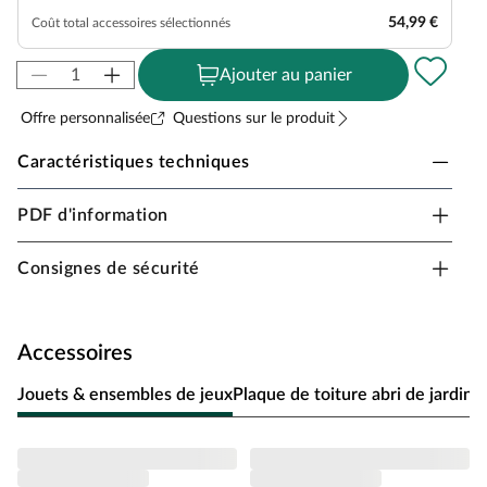
54,99 €
Coût total accessoires sélectionnés
Ajouter au panier
Offre personnalisée
Questions sur le produit
Caractéristiques techniques
Caractéristiques techniques - Maisonnette sur pilotis Woody L
Attribut
Valeur
PDF d'information
Matériel
Bois
Consignes de sécurité
Traitement de surface
verni
Hauteur de faîtage /
211,40 cm
Hauteur maximale (cm)
Accessoires
Jouets & ensembles de jeux
Plaque de toiture abri de jardin
P
Woody L vert sauge / nat
urel, plate-forme de 60 c
m, extension de plate-for
Contenu de la livraison
me, prolongement de toit,