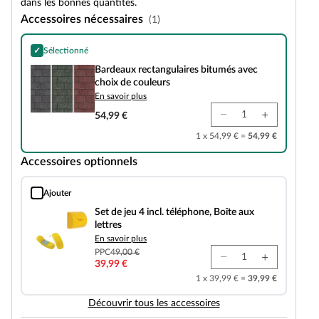
dans les bonnes quantités.
Accessoires nécessaires
(1)
✓
Sélectionné
Bardeaux rectangulaires bitumés avec choix de couleurs
Bardeaux rectangulaires bitumés avec
choix de couleurs
En savoir plus
54,99 €
1 x 54,99 € =
54,99 €
Accessoires optionnels
Ajouter
Set de jeu 4 incl. téléphone, Boîte aux lettres
Set de jeu 4 incl. téléphone, Boîte aux
lettres
En savoir plus
PPC
49,00 €
39,99 €
1 x 39,99 € =
39,99 €
Découvrir tous les accessoires