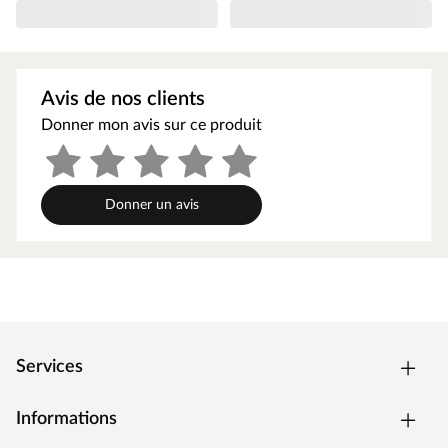
toboggan, matériel de mo
ntage, notice de montage
Forme du toit
Toit à deux pans
Avis de nos clients
Donner mon avis sur ce produit
Recommandation d'âge
3 - 5 ans
Nombre de montants
6
Donner un avis
Dimensions du socle de
l'abris, annexes incluses (l
213,5 x 184 cm
x P)
Epaisseur du poteau (cm)
6 x 6 cm
Services
Fabricant
Prestige Garden
Informations
Besoin en bardeaux
1 paquet (en option)