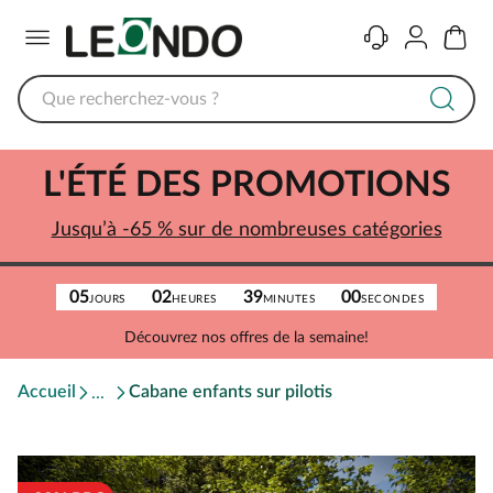
Menu
Contact
Compte
Panier
L'ÉTÉ DES PROMOTIONS
Jusqu’à -65 % sur de nombreuses catégories
05
02
39
00
JOURS
HEURES
MINUTES
SECONDES
Découvrez nos offres de la semaine!
Accueil
Cabane enfants sur pilotis