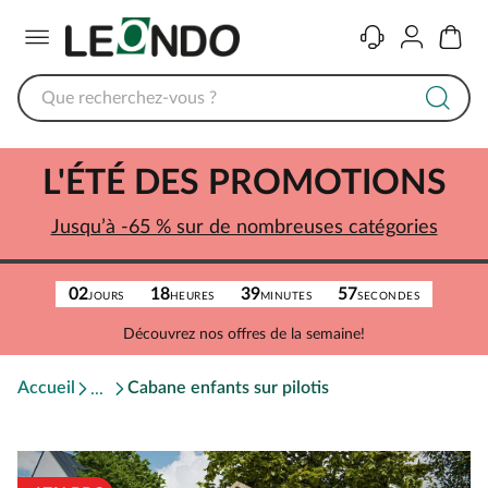
Menu
Contact
Compte
Panier
L'ÉTÉ DES PROMOTIONS
Jusqu’à -65 % sur de nombreuses catégories
02
18
39
57
JOURS
HEURES
MINUTES
SECONDES
Découvrez nos offres de la semaine!
Accueil
Cabane enfants sur pilotis