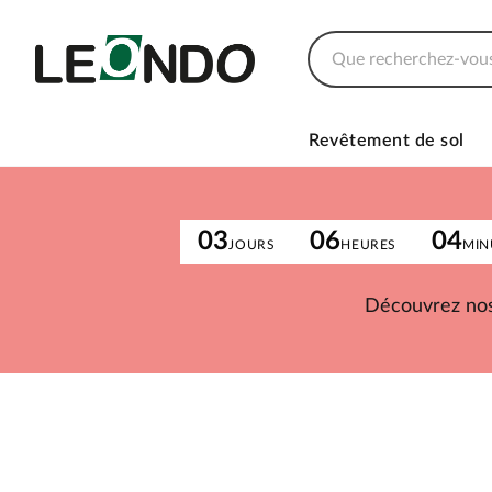
Revêtement de sol
03
06
04
JOURS
HEURES
MIN
Découvrez nos