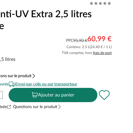
nti-UV Extra 2,5 litres
e
60,99 €
PPC
95,90 €
Contenu: 2.5 L
(24,40 € / 1 L)
TVA comprise, hors
frais de port
5 litres
ons sur le produit
uvrés
Envoi par colis ou par transporteur
Ajouter au panier
isée
Questions sur le produit