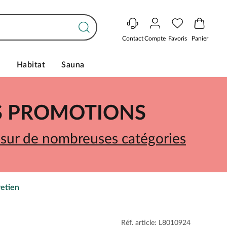
Contact
Compte
Favoris
Panier
s
Habitat
Sauna
ES PROMOTIONS
 sur de nombreuses catégories
retien
Réf. article: L8010924