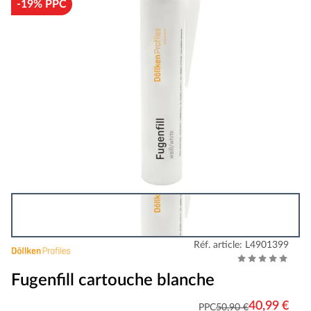
-19% PPC
Réf. article: L4901399
Fugenfill cartouche blanche
40,99 €
PPC
50,90 €