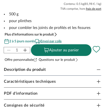
Contenu: 0.5 kg
(81,98 € / kg)
TVA comprise, hors
frais de port
500 g
pour plinthes
pour combler les joints de profilés et les fissures
Plus d'informations sur le produit
2 à 5 jours ouvrés
Envoi par colis
Ajouter au panier
Offre personnalisée
Questions sur le produit
Description du produit
Caractéristiques techniques
Döllken Fugenfill cartouche blanc
Le Fugenfill blanc est idéal pour combler les joints de
PDF d'information
profilés et les interstices au niveau des plinthes. Avec un
contenu de 500 g, la cartouche Fugenfill permet une
Consignes de sécurité
application propre et régulière et assure des transitions