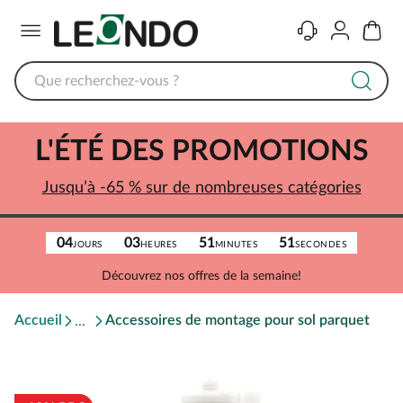
Menu
Contact
Compte
Panier
L'ÉTÉ DES PROMOTIONS
Jusqu’à -65 % sur de nombreuses catégories
04
03
51
51
JOURS
HEURES
MINUTES
SECONDES
Découvrez nos offres de la semaine!
Accueil
Accessoires de montage pour sol parquet