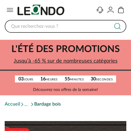
Menu
Contact
Compte
Panier
L'ÉTÉ DES PROMOTIONS
Jusqu’à -65 % sur de nombreuses catégories
03
16
55
30
JOURS
HEURES
MINUTES
SECONDES
Découvrez nos offres de la semaine!
Accueil
Bardage bois