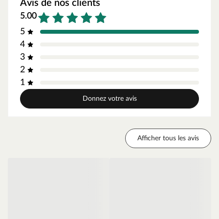
Avis de nos clients
extérieur parfait avec le bardage Symphony.
5.00
Cannelures discrètes 1 fois
5
Thermo bambou - matériau robuste et durable
4
Résistant aux moisissures et aux champignons grâce au
3
traitement thermique
2
Classe de durabilité 1 - durable à l'extérieur
1
Surface mate et huilée
Donnez votre avis
Pose facile grâce à des clips invisibles en acier inoxydable
Possibilité de pose verticale et horizontale
Afficher tous les avis
Matériau - bambou traité thermiquement
Le revêtement de façade robuste Symphony est fabriqué
en bambou traité à la chaleur. Il résiste aux intempéries
et est extrêmement durable. Au cours du processus de
fabrication, les fibres de bambou sont chauffées à 200
°C, puis comprimées avec une résine phénolique de
haute qualité pour former la façade Symphony. Grâce à