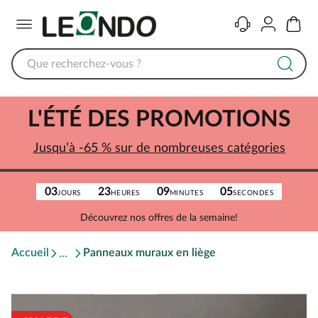
Menu
Contact
Compte
Panier
L'ÉTÉ DES PROMOTIONS
Jusqu’à -65 % sur de nombreuses catégories
03
23
09
05
JOURS
HEURES
MINUTES
SECONDES
Découvrez nos offres de la semaine!
Accueil
Panneaux muraux en liège