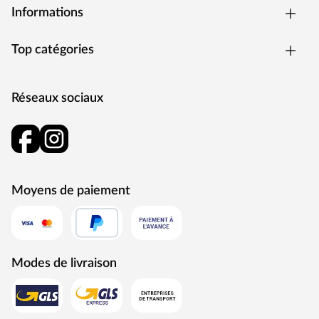
Matériel
Liège
Informations
16 pièces par paquet, soit
Top catégories
Contenu de la livraison
2,88 m².
Fabricant
Granorte
Réseaux sociaux
Moyens de paiement
Modes de livraison