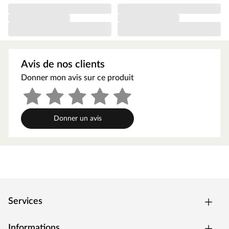
mm de large et 110 mm de profondeur, avec une finition
finement sciée. Le plancher fourni est en bois profilé de 14
mm d’épaisseur. Les poteaux robustes de 9 x 9 cm en bois
de cœur autoclave assurent une grande stabilité et une
excellente durabilité. Une fixation au sol avec des ancrages
(non inclus) est nécessaire.
Avis de nos clients
Avec véranda couverte et bac à sable
Donner mon avis sur ce produit
La véranda couverte, avec une hauteur de plateforme
d’environ 145 cm, offre une vue imprenable. Sous la
plateforme, un grand bac à sable attend vos enfants.
Avec échelle et mur d'escalade
Donner un avis
Une échelle inclinée est incluse dans le kit pour permettre
une montée en toute sécurité. Pour encore plus de plaisir,
la cabane sur pilotis est équipée d’un mur d’escalade avec
5 prises rouges.
Avec toboggan
Un toboggan à vagues « rocli » de 2,87 mètres de long est
inclus. Il se transforme facilement en toboggan aquatique.
Services
Un raccord pour tuyau d'arrosage est prévu sous le
toboggan ; il suffit de percer un trou une seule fois. Le
toboggan « rocli » se compose de trois sections qui
Informations