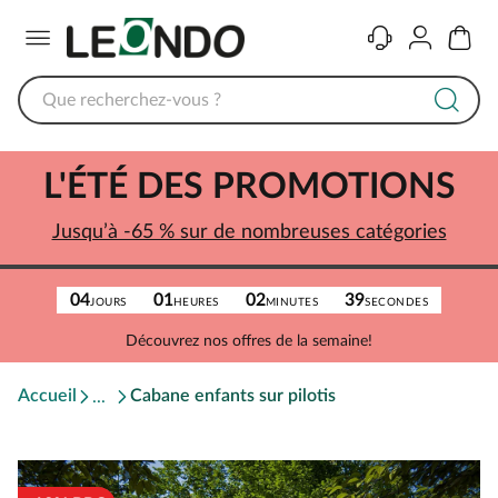
Menu
Contact
Compte
Panier
L'ÉTÉ DES PROMOTIONS
Jusqu’à -65 % sur de nombreuses catégories
04
01
02
39
JOURS
HEURES
MINUTES
SECONDES
Découvrez nos offres de la semaine!
Accueil
Cabane enfants sur pilotis