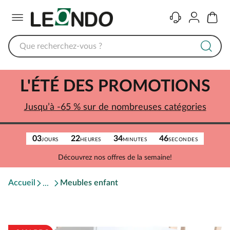
Menu
Contact
Compte
Panier
L'ÉTÉ DES PROMOTIONS
Jusqu’à -65 % sur de nombreuses catégories
03
22
34
46
JOURS
HEURES
MINUTES
SECONDES
Découvrez nos offres de la semaine!
Accueil
Meubles enfant