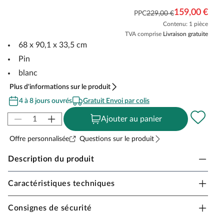
159,00 €
PPC
229,00 €
Contenu: 1 pièce
TVA comprise
Livraison gratuite
68 x 90,1 x 33,5 cm
Pin
blanc
Plus d'informations sur le produit
4 à 8 jours ouvrés
Gratuit Envoi par colis
Ajouter au panier
Offre personnalisée
Questions sur le produit
Description du produit
Caractéristiques techniques
2x tiroirs pour le lit Ulisses
Même les plus petits aiment ranger. Dès que le jeu est
Consignes de sécurité
terminé, les enfants rangent leurs jouets facilement et