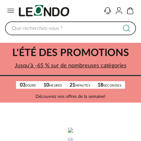
Menu
Contact
Compte
Panier
L'ÉTÉ DES PROMOTIONS
Jusqu’à -65 % sur de nombreuses catégories
03
10
21
18
JOURS
HEURES
MINUTES
SECONDES
Découvrez nos offres de la semaine!