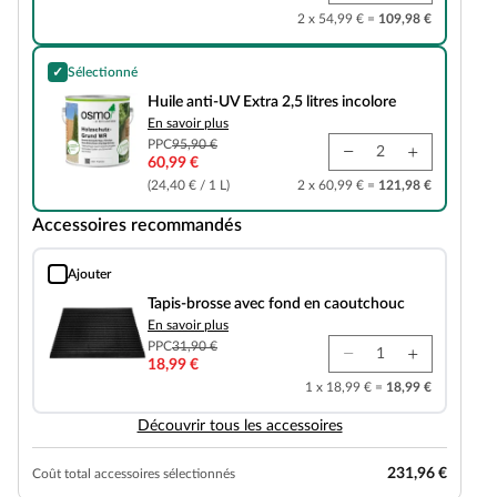
2 x 54,99 € =
109,98 €
✓
Sélectionné
Huile anti-UV Extra 2,5 litres incolore
Huile anti-UV Extra 2,5 litres incolore
En savoir plus
PPC
95,90 €
60,99 €
(24,40 € / 1 L)
2 x 60,99 € =
121,98 €
Accessoires recommandés
Ajouter
Tapis-brosse avec fond en caoutchouc
Tapis-brosse avec fond en caoutchouc
En savoir plus
PPC
31,90 €
18,99 €
1 x 18,99 € =
18,99 €
Découvrir tous les accessoires
231,96 €
Coût total accessoires sélectionnés