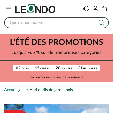
Menu
Contact
Compte
Panier
L'ÉTÉ DES PROMOTIONS
Jusqu’à -65 % sur de nombreuses catégories
02
15
28
31
JOURS
HEURES
MINUTES
SECONDES
Découvrez nos offres de la semaine!
Accueil
Abri outils de jardin bois