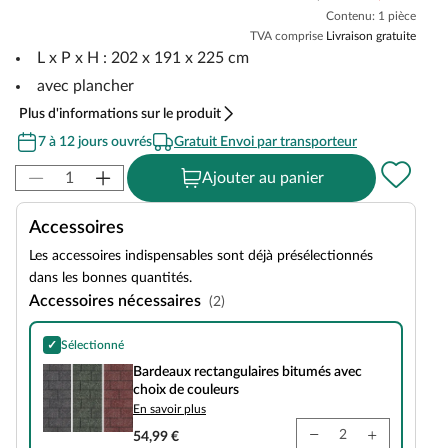
Contenu: 1 pièce
TVA comprise
Livraison gratuite
L x P x H : 202 x 191 x 225 cm
avec plancher
Plus d'informations sur le produit
7 à 12 jours ouvrés
Gratuit Envoi par transporteur
Ajouter au panier
Accessoires
Les accessoires indispensables sont déjà présélectionnés
dans les bonnes quantités.
Accessoires nécessaires
(2)
✓
Sélectionné
Bardeaux rectangulaires bitumés avec choix de couleurs
Bardeaux rectangulaires bitumés avec
choix de couleurs
En savoir plus
54,99 €