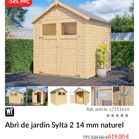
-34% PPC
Réf. article: L7151614
Abri de jardin Sylta 2 14 mm naturel
619,00 €
PPC
939,00 €