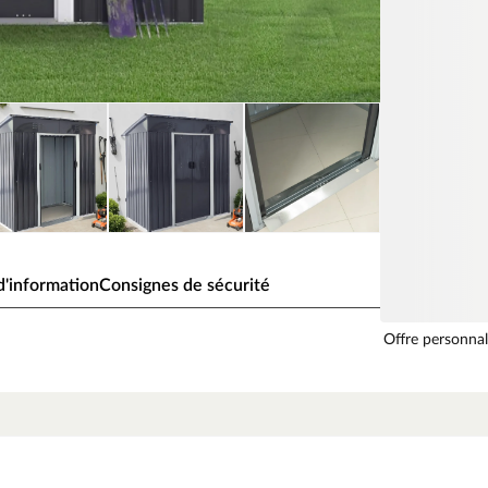
'information
Consignes de sécurité
Offre personnal
que Smart anthracite
ent d’espace de rangement tout en occupant peu de
ils de manière protégée contre les intempéries et
e en métal galvanisé, ce qui la rend