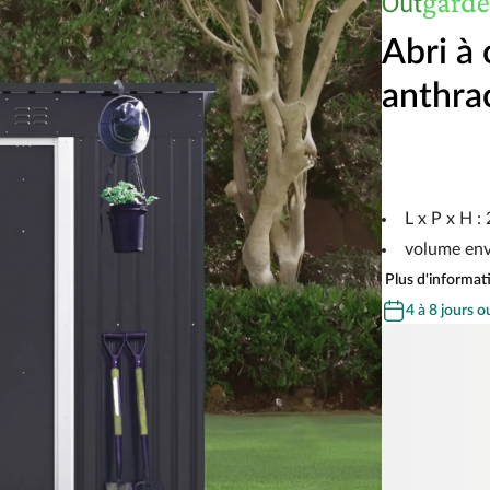
Abri à 
anthra
L x P x H :
volume env
Plus d'informati
4 à 8 jours o